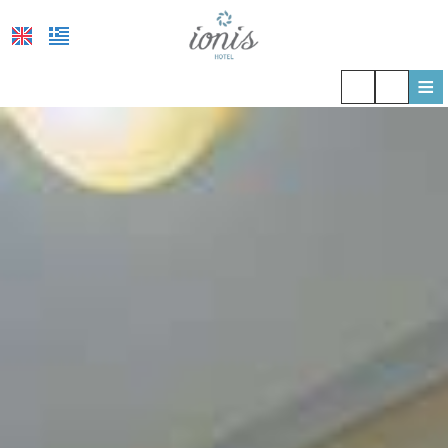
≡
ΞΕΝΟΔΟΧΕΊΟ
ΤΟΠΟΘΕΣΊΑ
ΔΙΑΜΟΝΉ
ΠΑΡΟΧΈΣ
ΦΩΤΟΓΡΑΦΊΕΣ
COVID-19
ΖΉΤΗΣΗ
ΕΠΙΚΟΙΝΩΝΊΑ