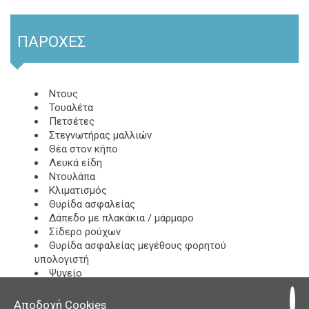
ΠΑΡΟΧΈΣ
Ντους
Τουαλέτα
Πετσέτες
Στεγνωτήρας μαλλιών
Θέα στον κήπο
Λευκά είδη
Ντουλάπα
Κλιματισμός
Θυρίδα ασφαλείας
Δάπεδο με πλακάκια / μάρμαρο
Σίδερο ρούχων
Θυρίδα ασφαλείας μεγέθους φορητού
υπολογιστή
Ψυγείο
Τηλεόραση
Τηλέφωνο
Αποδοχή Cookies