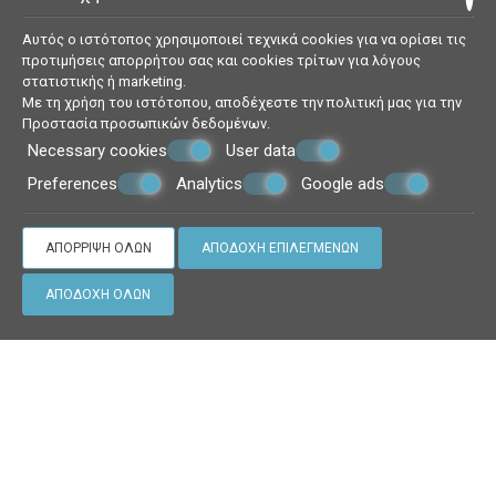
Μπαλκόνι
Έπιπλα εξωτερικού χώρου
Αυτός ο ιστότοπος χρησιμοποιεί τεχνικά cookies για να ορίσει τις
προτιμήσεις απορρήτου σας και cookies τρίτων για λόγους
στατιστικής ή marketing.
ΖΉΤΗΣΗ
Με τη χρήση του ιστότοπου, αποδέχεστε την πολιτική μας για την
Προστασία προσωπικών δεδομένων
.
Necessary cookies
User data
Preferences
Analytics
Google ads
ΑΠΌΡΡΙΨΗ ΌΛΩΝ
ΑΠΟΔΟΧΉ ΕΠΙΛΕΓΜΈΝΩΝ
ΑΠΟΔΟΧΉ ΌΛΩΝ