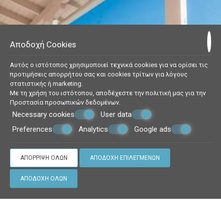
Αποδοχή Cookies
Αυτός ο ιστότοπος χρησιμοποιεί τεχνικά cookies για να ορίσει τις
προτιμήσεις απορρήτου σας και cookies τρίτων για λόγους
στατιστικής ή marketing.
Με τη χρήση του ιστότοπου, αποδέχεστε την πολιτική μας για την
Υπέροχη θέα
Προστασία προσωπικών δεδομένων
.
Necessary cookies
User data
Preferences
Analytics
Google ads
ΑΠΌΡΡΙΨΗ ΌΛΩΝ
ΑΠΟΔΟΧΉ ΕΠΙΛΕΓΜΈΝΩΝ
ΑΠΟΔΟΧΉ ΌΛΩΝ