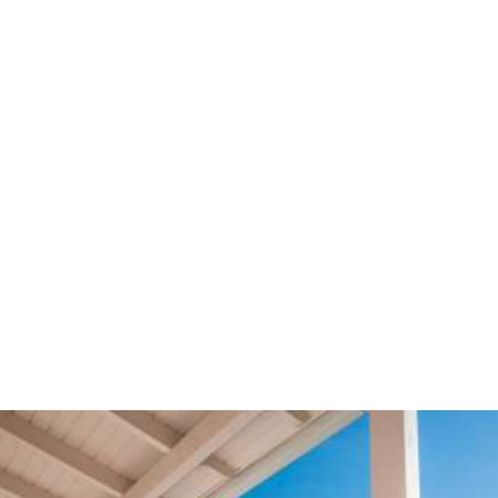
Ηγουμενίτσα.
O Άγιος Νικήτας, το μόνο παραθαλάσσιο χωριό σε όλη
την δυτική πλευρά της Λευκάδας, είναι ένα γραφικό
παραδοσιακό χωριό που περιβάλλεται από τις
ωραιότερες παραλίες του Ιονίου.
Πρόκειται για «παραδοσιακό» οικισμό, ενταγμένο
αρμονικά στο φυσικό περιβάλλον, που διατηρεί και
αναδεικνύει τα θαυμάσια χαρακτηριστικά της λαϊκής
αρχιτεκτονικής.
Εκτός από την ομώνυμη παραλία, σε μικρή απόσταση από
το χωριό βρίσκονται μερικές από τις ωραιότερες
παραλίες του Ιονίου όπως τα Πευκούλια , ο Μύλος και το
Κάθισμα.
Απέχει 12 χλμ. από την πόλη της Λευκάδας και 30 χλμ.
από το αεροδρόμιο του Ακτίου.